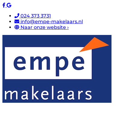
024 373 3731
info@empe-makelaars.nl
Naar onze website ›