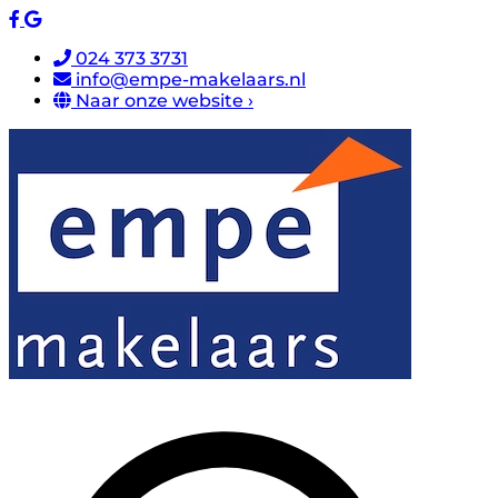
024 373 3731
info@empe-makelaars.nl
Naar onze website ›