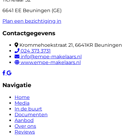
6641 EE Beuningen (GE)
Plan een bezichtiging in
Contactgegevens
Krommehoekstraat 21, 6641KR Beuningen
024 373 3731
info@empe-makelaars.nl
www.empe-makelaars.nl
Navigatie
Home
Media
In de buurt
Documenten
Aanbod
Over ons
Reviews