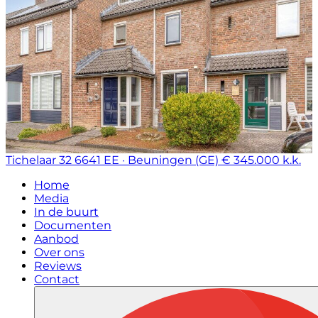
Tichelaar 32
6641 EE · Beuningen (GE)
€ 345.000 k.k.
Home
Media
In de buurt
Documenten
Aanbod
Over ons
Reviews
Contact