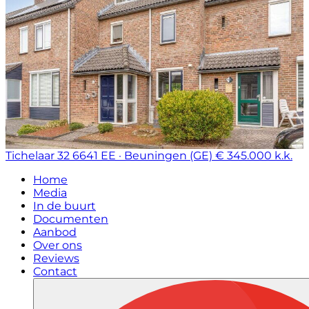
Tichelaar 32
6641 EE · Beuningen (GE)
€ 345.000 k.k.
Home
Media
In de buurt
Documenten
Aanbod
Over ons
Reviews
Contact