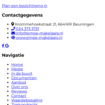
Plan een bezichtiging in
Contactgegevens
Krommehoekstraat 21, 6641KR Beuningen
024 373 3731
info@empe-makelaars.nl
www.empe-makelaars.nl
Navigatie
Home
Media
In de buurt
Documenten
Aanbod
Over ons
Reviews
Contact
Waardebepaling
Zoekopdracht