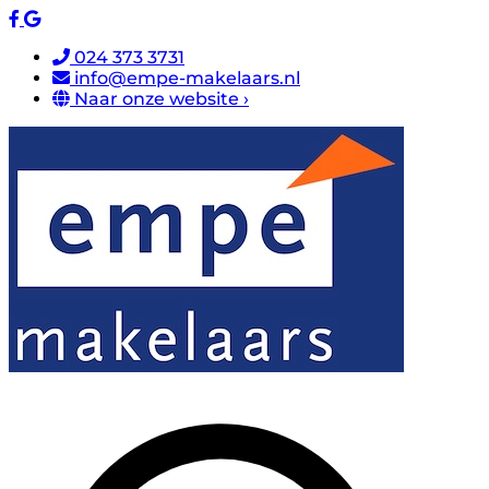
024 373 3731
info@empe-makelaars.nl
Naar onze website ›